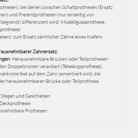
rothesen), bei denen zwischen Schaltprothesen (Ersatz
en) und Freiendprothesen (nur einseitig von
egrenzt) differenziert wird:
Modellgussprothese,
tprothese)
esen): zum Ersatz sämtlicher Zähne eines Kiefers
erausnehmbarer Zahnersatz:
ungen
: Herausnehmbare Brücken oder Teilprothesen
nden Doppelkronen verankert
(
Teleskopprothese)
,
ärkrone fest auf dem Zahn zementiert wird, die
der herausnehmbaren Brücke oder Teilprothese
 Stegen und Geschieben
(Deckprothese)
usnehmbare Prothesen