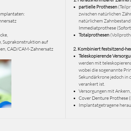
partielle Prothesen
(Teilp
Implantaten:
zwischen natürlichen Zähn
hnersatz
natürlichem Zahnbestand b
Immediatprothese
(Sofor
cke,
Totalprothesen
(Vollproth
, Suprakonstruktion auf
cken, CAD/CAM-Zahnersatz
2. Kombiniert festsitzend-h
Teleskopierende Versorg
werden mit teleskopiere
wobei die sogenannte Prim
Sekundärkrone jedoch in 
verankert ist.
Versorgungen mit Ankern,
Cover Denture Prothese 
Implantatgetragene hera