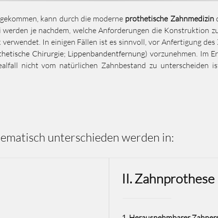
st gekommen, kann durch die moderne
prothetische Zahnmedizin
d
i werden je nachdem, welche Anforderungen die Konstruktion zu 
erwendet. In einigen Fällen ist es sinnvoll, vor Anfertigung des
thetische
Chirurgie;
Lippenbandentfernung
) v
orzunehmen. Im Er
ealfall nicht vom natürlichen Zahnbestand zu unterscheiden i
tematisch unterschieden werden in:
II. Zahnprothese
1. Herausnehmbarer Zahners